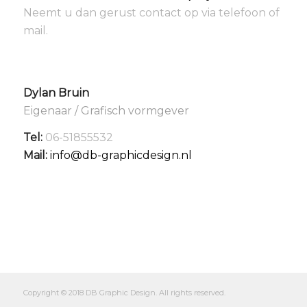
Neemt u dan gerust contact op via telefoon of
mail.
Dylan Bruin
Eigenaar / Grafisch vormgever
Tel:
06-51855532
Mail:
info@db-graphicdesign.nl
Copyright © 2018 DB Graphic Design. All rights reserved.